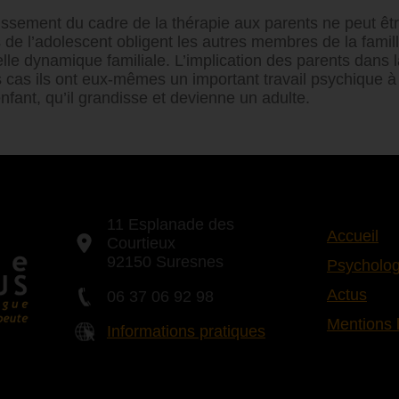
gissement du cadre de la thérapie aux parents ne peut êt
e l’adolescent obligent les autres membres de la famill
lle dynamique familiale. L’implication des parents dans l
s cas ils ont eux-mêmes un important travail psychique à
enfant, qu’il grandisse et devienne un adulte.
11 Esplanade des
Accueil
Courtieux
92150 Suresnes
Psycholog
Actus
06 37 06 92 98
Mentions 
Informations pratiques