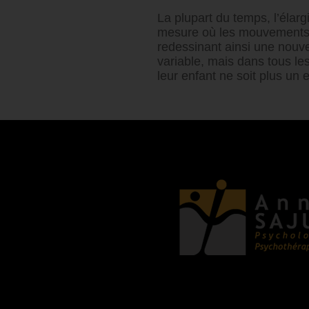
La plupart du temps, l’élar
mesure où les mouvements d
redessinant ainsi une nouve
variable, mais dans tous le
leur enfant ne soit plus un 