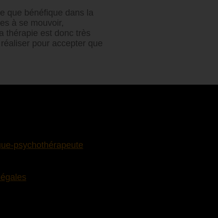
re que bénéfique dans la
es à se mouvoir,
a thérapie est donc très
 réaliser pour accepter que
ue-psychothérapeute
légales