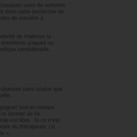
cissiques voire de remettre
ent dans cette recherche de
rendre de manière à
lonté de maitriser la
s entretiens uniques ou
eutique considérable.
x séances sans vouloir que
elle.
pagner tout en restant
 ce dernier de se
le est libre. Si ce n’est
voire du thérapeute. Le
ps ».