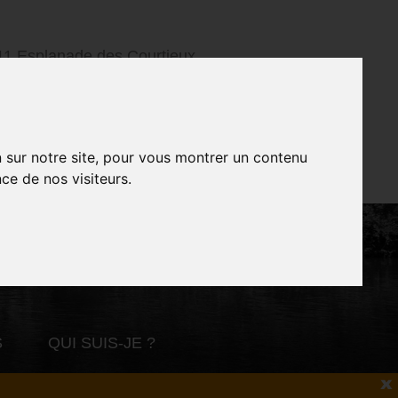
11 Esplanade des Courtieux
92150 Suresnes
06 37 06 92 98
Informations pratiques
n sur notre site, pour vous montrer un contenu
ce de nos visiteurs.
S
QUI SUIS-JE ?