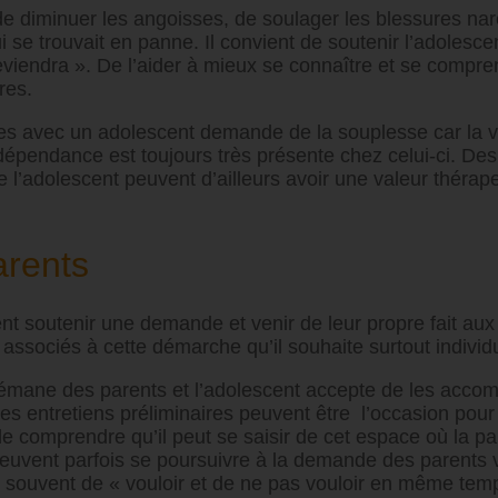
e diminuer les angoisses, de soulager les blessures nar
se trouvait en panne. Il convient de soutenir l’adolesc
l deviendra ». De l’aider à mieux se connaître et se comp
res.
es avec un adolescent demande de la souplesse car la vo
ndépendance est toujours très présente chez celui-ci. De
l’adolescent peuvent d’ailleurs avoir une valeur thérap
arents
nt soutenir une demande et venir de leur propre fait au
 associés à cette démarche qu’il souhaite surtout individu
émane des parents et l’adolescent accepte de les accom
s entretiens préliminaires peuvent être l’occasion pour
e comprendre qu’il peut se saisir de cet espace où la paro
peuvent parfois se poursuivre à la demande des parents 
t souvent de « vouloir et de ne pas vouloir en même tem