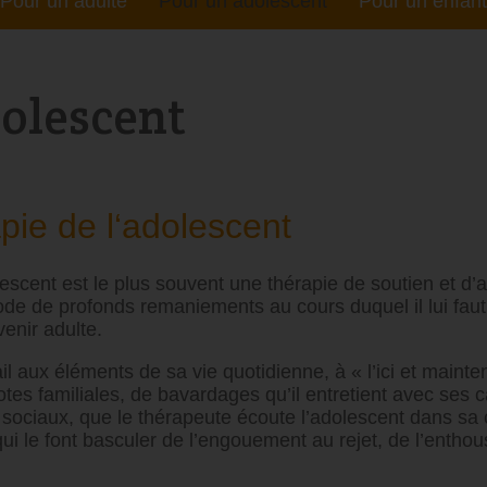
Pour un adulte
Pour un adolescent
Pour un enfant
ACTUS
olescent
pie de l‘adolescent
lescent est le plus souvent une thérapie de soutien et
ode de profonds remaniements au cours duquel il lui fau
venir adulte.
il aux éléments de sa vie quotidienne, à « l’ici et mainten
es familiales, de bavardages qu’il entretient avec ses 
x sociaux, que le thérapeute écoute l’adolescent dans sa
qui le font basculer de l’engouement au rejet, de l’enthou